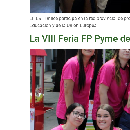
El IES Himilce participa en la red provincial de 
Educación y de la Unión Europea
La VIII Feria FP Pyme d