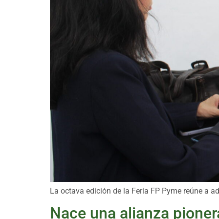
La octava edición de la Feria FP Pyme reúne a ad
Nace una alianza pioner