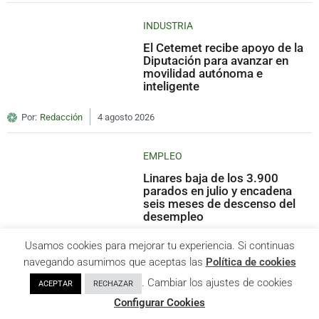
INDUSTRIA
El Cetemet recibe apoyo de la
Diputación para avanzar en
movilidad autónoma e
inteligente
Por:
Redacción
4 agosto 2026
EMPLEO
Linares baja de los 3.900
parados en julio y encadena
seis meses de descenso del
desempleo
Usamos cookies para mejorar tu experiencia. Si continuas
Por:
Javier Esturillo
4 agosto 2026
navegando asumimos que aceptas las
Política de cookies
. Cambiar los ajustes de cookies
ACEPTAR
RECHAZAR
Configurar Cookies