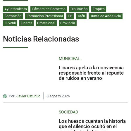
Ayuntamiento
Cámara de Comercio
Diputación
Empleo
Formación
Formación Profesional
FP
Jaén
Junta de Andalucía
Juvenil
Linares
Profesional
Provincia
Noticias Relacionadas
MUNICIPAL
Linares apela a la convivencia
responsable frente al repunte
de ruidos en verano
Por:
Javier Esturillo
8 agosto 2026
SOCIEDAD
Los huesos cuentan la historia
que el silencio ocultó en el