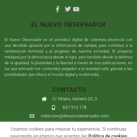
EL NUEVO OBSERVADOR
El Nuevo Observador es un periodico digital de cobertura provincial con
una decidida apuesta por la información de calidad, para contribuir a la
vertebración territorial y al progreso de nuestra sociedad. El proyecto
trabajará por la democracia desde el rigor, pero también desde la defensa
de la igualdad, la pluralidad y la libertad a través de sus publicaciones, en
las que primarán los contenidos pegados a la realidad calle gracias a las
posibilidades que ofrece el mundo digital y multimedia.
CONTACTO
C/ Viriato, número 23, 3
637 512 178
redaccion@elnuevoobservador.com
Usamos cookies para mejorar tu experiencia. Si continuas
Copyright ©
2026
El Nuevo Observador
| Sumurdigital
Diseño web
navegando asumimos que aceptas las
Política de cookies