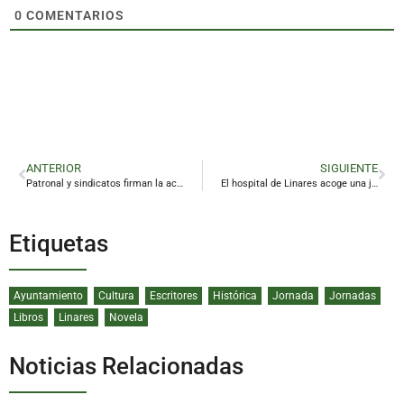
0
COMENTARIOS
ANTERIOR
SIGUIENTE
Patronal y sindicatos firman la actualización de las tablas salariales del campo, que suben un 2%
El hospital de Linares acoge una jornada sobre la enfermedad tromboembólica venosa
Etiquetas
Ayuntamiento
Cultura
Escritores
Histórica
Jornada
Jornadas
Libros
Linares
Novela
Noticias Relacionadas