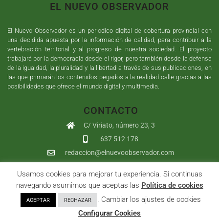
EL NUEVO OBSERVADOR
El Nuevo Observador es un periodico digital de cobertura provincial con
una decidida apuesta por la información de calidad, para contribuir a la
vertebración territorial y al progreso de nuestra sociedad. El proyecto
trabajará por la democracia desde el rigor, pero también desde la defensa
de la igualdad, la pluralidad y la libertad a través de sus publicaciones, en
las que primarán los contenidos pegados a la realidad calle gracias a las
posibilidades que ofrece el mundo digital y multimedia.
CONTACTO
C/ Viriato, número 23, 3
637 512 178
redaccion@elnuevoobservador.com
Usamos cookies para mejorar tu experiencia. Si continuas
Copyright ©
2026
El Nuevo Observador
| Sumurdigital
Diseño web
navegando asumimos que aceptas las
Política de cookies
y
Desarrollo
| All Rights Reserved |
Aviso Legal
|
Política de
. Cambiar los ajustes de cookies
ACEPTAR
RECHAZAR
Privacidad
|
Política de cookies
|
User
Configurar Cookies