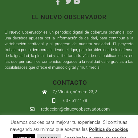
EL NUEVO OBSERVADOR
El Nuevo Observador es un periodico digital de cobertura provincial con
una decidida apuesta por la información de calidad, para contribuir a la
vertebración territorial y al progreso de nuestra sociedad. El proyecto
trabajará por la democracia desde el rigor, pero también desde la defensa
de la igualdad, la pluralidad y la libertad a través de sus publicaciones, en
las que primarán los contenidos pegados a la realidad calle gracias a las
posibilidades que ofrece el mundo digital y multimedia.
CONTACTO
C/ Viriato, número 23, 3
637 512 178
redaccion@elnuevoobservador.com
Usamos cookies para mejorar tu experiencia. Si continuas
Copyright ©
2026
El Nuevo Observador
| Sumurdigital
Diseño web
navegando asumimos que aceptas las
Política de cookies
y
Desarrollo
| All Rights Reserved |
Aviso Legal
|
Política de