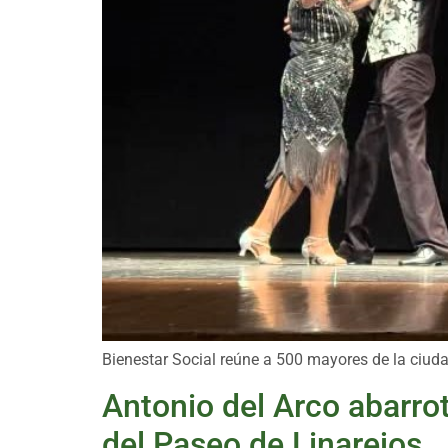
Bienestar Social reúne a 500 mayores de la ciuda
Antonio del Arco abarrot
del Paseo de Linarejos