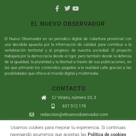
EL NUEVO OBSERVADOR
El Nuevo Observador es un periodico digital de cobertura provincial con
una decidida apuesta por la información de calidad, para contribuir a la
vertebración territorial y al progreso de nuestra sociedad. El proyecto
trabajará por la democracia desde el rigor, pero también desde la defensa
de la igualdad, la pluralidad y la libertad a través de sus publicaciones, en
las que primarán los contenidos pegados a la realidad calle gracias a las
posibilidades que ofrece el mundo digital y multimedia.
CONTACTO
C/ Viriato, número 23, 3
637 512 178
redaccion@elnuevoobservador.com
Usamos cookies para mejorar tu experiencia. Si continuas
Copyright ©
2026
El Nuevo Observador
| Sumurdigital
Diseño web
navegando asumimos que aceptas las
Política de cookies