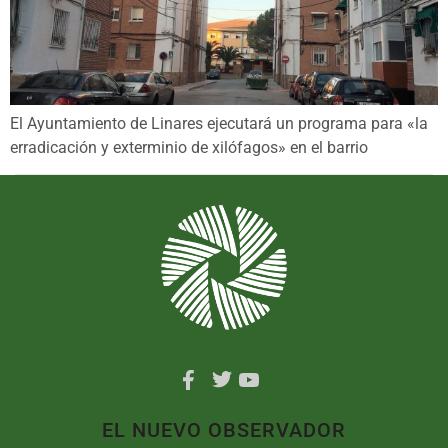
El Ayuntamiento de Linares ejecutará un programa para «la
erradicación y exterminio de xilófagos» en el barrio
EL NUEVO OBSERVADOR