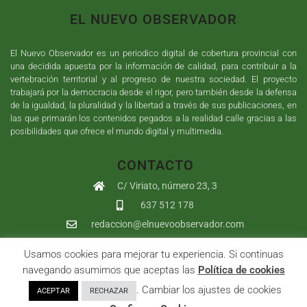
EL NUEVO OBSERVADOR
El Nuevo Observador es un periodico digital de cobertura provincial con
una decidida apuesta por la información de calidad, para contribuir a la
vertebración territorial y al progreso de nuestra sociedad. El proyecto
trabajará por la democracia desde el rigor, pero también desde la defensa
de la igualdad, la pluralidad y la libertad a través de sus publicaciones, en
las que primarán los contenidos pegados a la realidad calle gracias a las
posibilidades que ofrece el mundo digital y multimedia.
CONTACTO
C/ Viriato, número 23, 3
637 512 178
redaccion@elnuevoobservador.com
Usamos cookies para mejorar tu experiencia. Si continuas
Copyright ©
2026
El Nuevo Observador
| Sumurdigital
Diseño web
navegando asumimos que aceptas las
Política de cookies
y
Desarrollo
| All Rights Reserved |
Aviso Legal
|
Política de
. Cambiar los ajustes de cookies
ACEPTAR
RECHAZAR
Privacidad
|
Política de cookies
|
User