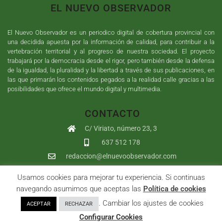
EL NUEVO OBSERVADOR
El Nuevo Observador es un periodico digital de cobertura provincial con
una decidida apuesta por la información de calidad, para contribuir a la
vertebración territorial y al progreso de nuestra sociedad. El proyecto
trabajará por la democracia desde el rigor, pero también desde la defensa
de la igualdad, la pluralidad y la libertad a través de sus publicaciones, en
las que primarán los contenidos pegados a la realidad calle gracias a las
posibilidades que ofrece el mundo digital y multimedia.
CONTACTO
C/ Viriato, número 23, 3
637 512 178
redaccion@elnuevoobservador.com
Usamos cookies para mejorar tu experiencia. Si continuas
Copyright ©
2026
El Nuevo Observador
| Sumurdigital
Diseño web
navegando asumimos que aceptas las
Política de cookies
y
Desarrollo
| All Rights Reserved |
Aviso Legal
|
Política de
. Cambiar los ajustes de cookies
ACEPTAR
RECHAZAR
Privacidad
|
Política de cookies
|
User
Configurar Cookies