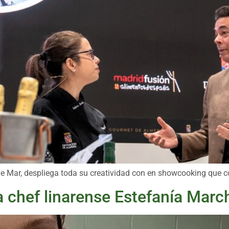
 de Mar, despliega toda su creatividad con en showcooking que 
la chef linarense Estefanía Marc