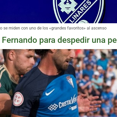
go se miden con uno de los «grandes favoritos» al ascenso
n Fernando para despedir una p