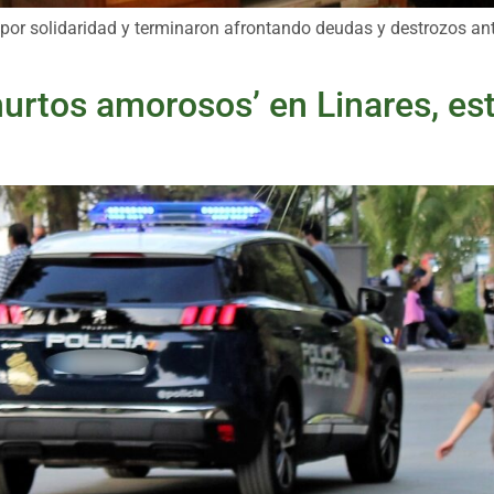
 por solidaridad y terminaron afrontando deudas y destrozos ant
urtos amorosos’ en Linares, est