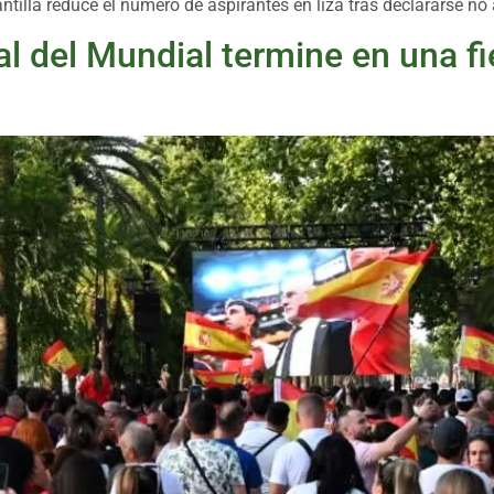
antilla reduce el número de aspirantes en liza tras declararse no
nal del Mundial termine en una f