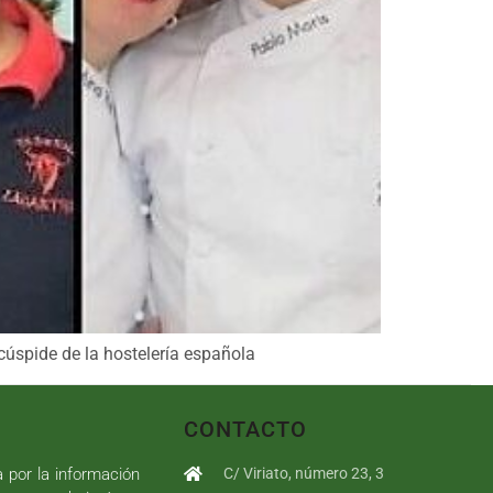
cúspide de la hostelería española
CONTACTO
a por la información
C/ Viriato, número 23, 3