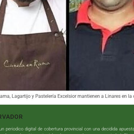
ma, Lagartijo y Pastelería Excelsior mantienen a Linares en la 
RVADOR
n periodico digital de cobertura provincial con una decidida apuest