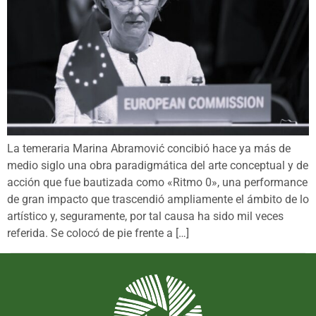
La temeraria Marina Abramović concibió hace ya más de
medio siglo una obra paradigmática del arte conceptual y de
acción que fue bautizada como «Ritmo 0», una performance
de gran impacto que trascendió ampliamente el ámbito de lo
artístico y, seguramente, por tal causa ha sido mil veces
referida. Se colocó de pie frente a […]