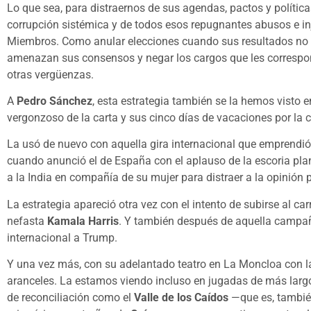
Lo que sea, para distraernos de sus agendas, pactos y políticas
corrupción sistémica y de todos esos repugnantes abusos e in
Miembros. Como anular elecciones cuando sus resultados no l
amenazan sus consensos y negar los cargos que les correspo
otras vergüenzas.
A
Pedro Sánchez
, esta estrategia también se la hemos visto 
vergonzoso de la carta y sus cinco días de vacaciones por la 
La usó de nuevo con aquella gira internacional que emprendió
cuando anunció el de España con el aplauso de la escoria plane
a la India en compañía de su mujer para distraer a la opinión
La estrategia apareció otra vez con el intento de subirse al ca
nefasta
Kamala Harris
. Y también después de aquella campaña
internacional a Trump.
Y una vez más, con su adelantado teatro en La Moncloa con la 
aranceles. La estamos viendo incluso en jugadas de más largo
de reconciliación como el
Valle de los Caídos
—que es, también