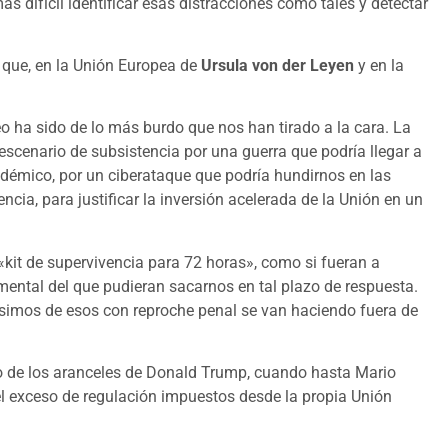
 difícil identificar esas distracciones como tales y detectar
 que, en la Unión Europea de
Ursula von der Leyen
y en la
 ha sido de lo más burdo que nos han tirado a la cara. La
scenario de subsistencia por una guerra que podría llegar a
ndémico, por un ciberataque que podría hundirnos en las
encia, para justificar la inversión acelerada de la Unión en un
«kit de supervivencia para 72 horas», como si fueran a
ntal del que pudieran sacarnos en tal plazo de respuesta.
lísimos de esos con reproche penal se van haciendo fuera de
to de los aranceles de Donald Trump, cuando hasta Mario
el exceso de regulación impuestos desde la propia Unión