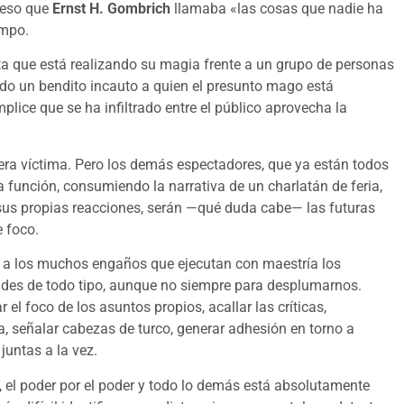
 eso que
Ernst H. Gombrich
llamaba «las cosas que nadie ha
empo.
sta que está realizando su magia frente a un grupo de personas
ado un bendito incauto a quien el presunto mago está
plice que se ha infiltrado entre el público aprovecha la
mera víctima. Pero los demás espectadores, que ya están todos
 función, consumiendo la narrativa de un charlatán de feria,
 sus propias reacciones, serán —qué duda cabe— las futuras
 foco.
te a los muchos engaños que ejecutan con maestría los
des de todo tipo, aunque no siempre para desplumarnos.
el foco de los asuntos propios, acallar las críticas,
ia, señalar cabezas de turco, generar adhesión en torno a
juntas a la vez.
es, el poder por el poder y todo lo demás está absolutamente