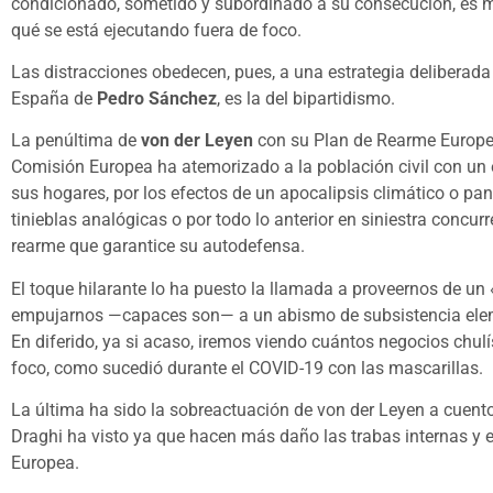
condicionado, sometido y subordinado a su consecución, es más
qué se está ejecutando fuera de foco.
Las distracciones obedecen, pues, a una estrategia deliberada
España de
Pedro Sánchez
, es la del bipartidismo.
La penúltima de
von der Leyen
con su Plan de Rearme Europeo
Comisión Europea ha atemorizado a la población civil con un e
sus hogares, por los efectos de un apocalipsis climático o pa
tinieblas analógicas o por todo lo anterior en siniestra concurr
rearme que garantice su autodefensa.
El toque hilarante lo ha puesto la llamada a proveernos de un 
empujarnos —capaces son— a un abismo de subsistencia eleme
En diferido, ya si acaso, iremos viendo cuántos negocios chu
foco, como sucedió durante el COVID-19 con las mascarillas.
La última ha sido la sobreactuación de von der Leyen a cuen
Draghi ha visto ya que hacen más daño las trabas internas y 
Europea.