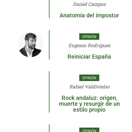
Daniel Campos
Anatomía del impostor
OPINIÓN
Eugenio Rodríguez
Reiniciar España
OPINIÓN
Rafael Valdivielso
Rock andaluz: origen,
muerte y resurgir de un
estilo propio
OPINIÓN