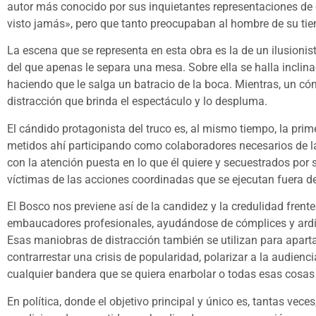
autor más conocido por sus inquietantes representaciones de
visto jamás», pero que tanto preocupaban al hombre de su ti
La escena que se representa en esta obra es la de un ilusioni
del que apenas le separa una mesa. Sobre ella se halla inclin
haciendo que le salga un batracio de la boca. Mientras, un cóm
distracción que brinda el espectáculo y lo despluma.
El cándido protagonista del truco es, al mismo tiempo, la pri
metidos ahí participando como colaboradores necesarios de la
con la atención puesta en lo que él quiere y secuestrados por
víctimas de las acciones coordinadas que se ejecutan fuera de
El Bosco nos previene así de la candidez y la credulidad fren
embaucadores profesionales, ayudándose de cómplices y ardi
Esas maniobras de distracción también se utilizan para apartar 
contrarrestar una crisis de popularidad, polarizar a la audienc
cualquier bandera que se quiera enarbolar o todas esas cosas 
En política, donde el objetivo principal y único es, tantas vec