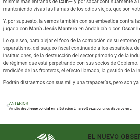
mismísimas entrañas de
Caín
— y por sacar continuamente a l
manteniendo vivas las llamas de los odios viejos, que son vot
Y, por supuesto, la vemos también con su embestida contra las
jugada con
María Jesús Montero
en Andalucía o con Ó
scar 
Lo que sea, para alejar el foco de la corrupción de su entorno p
separatismo, del saqueo fiscal continuado a los españoles, de 
instituciones, de la destrucción del sector primario y de la indu
de régimen que está perpetrando con sus socios de Gobierno.
rendición de las fronteras, el efecto llamada, la gestión de la 
Podrán distraernos con sus mil y una trapacerías, pero son ya 
ANTERIOR
Amplio despliegue policial en la Estación Linares-Baeza por unos disparos en una vivienda
EL NUEVO OBSE