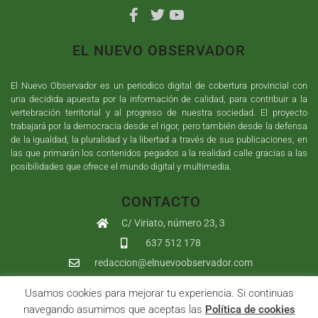
EL NUEVO OBSERVADOR
El Nuevo Observador es un periodico digital de cobertura provincial con
una decidida apuesta por la información de calidad, para contribuir a la
vertebración territorial y al progreso de nuestra sociedad. El proyecto
trabajará por la democracia desde el rigor, pero también desde la defensa
de la igualdad, la pluralidad y la libertad a través de sus publicaciones, en
las que primarán los contenidos pegados a la realidad calle gracias a las
posibilidades que ofrece el mundo digital y multimedia.
CONTACTO
C/ Viriato, número 23, 3
637 512 178
redaccion@elnuevoobservador.com
Usamos cookies para mejorar tu experiencia. Si continuas
Copyright ©
2026
El Nuevo Observador
| Sumurdigital
Diseño web
navegando asumimos que aceptas las
Política de cookies