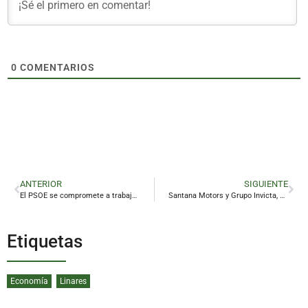
0
COMENTARIOS
ANTERIOR
SIGUIENTE
El PSOE se compromete a trabajar para que el coste de las obras no repercuta en la factura de agua en El Condado
Santana Motors y Grupo Invicta, unidos por el futuro automovilístico de Linares
Etiquetas
Economía
Linares