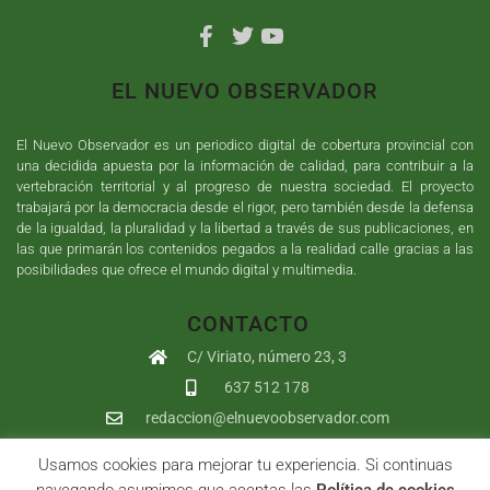
EL NUEVO OBSERVADOR
El Nuevo Observador es un periodico digital de cobertura provincial con
una decidida apuesta por la información de calidad, para contribuir a la
vertebración territorial y al progreso de nuestra sociedad. El proyecto
trabajará por la democracia desde el rigor, pero también desde la defensa
de la igualdad, la pluralidad y la libertad a través de sus publicaciones, en
las que primarán los contenidos pegados a la realidad calle gracias a las
posibilidades que ofrece el mundo digital y multimedia.
CONTACTO
C/ Viriato, número 23, 3
637 512 178
redaccion@elnuevoobservador.com
Usamos cookies para mejorar tu experiencia. Si continuas
Copyright ©
2026
El Nuevo Observador
| Sumurdigital
Diseño web
navegando asumimos que aceptas las
Política de cookies