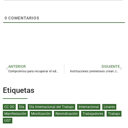
0
COMENTARIOS
ANTERIOR
SIGUIENTE
Compromiso para recuperar el edificio del geriátrico de Linares que lleva años sin uso
Instituciones jiennenses crean Jaén Impacto para reforzar el desarrollo económico innovador
Etiquetas
CC OO
Día
Día Internacional del Trabajo
Internacional
Linares
Manifestación
Movilización
Reivindicación
Trabajadores
Trabajo
UGT