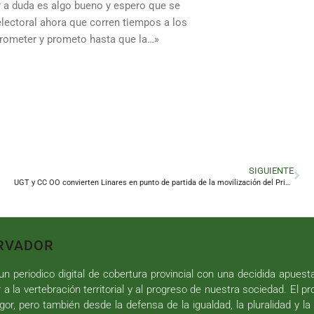
ar a duda es algo bueno y espero que se
electoral ahora que corren tiempos a los
prometer y prometo hasta que la…»
SIGUIENTE
UGT y CC OO convierten Linares en punto de partida de la movilización del Primero de Mayo
RVADOR
n periodico digital de cobertura provincial con una decidida apuest
r a la vertebración territorial y al progreso de nuestra sociedad. El p
gor, pero también desde la defensa de la igualdad, la pluralidad y la 