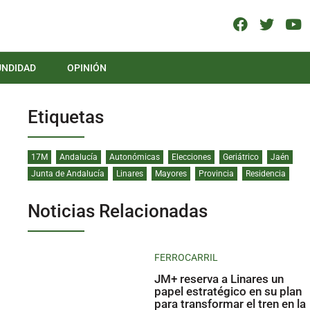
UNDIDAD
OPINIÓN
Etiquetas
17M
Andalucía
Autonómicas
Elecciones
Geriátrico
Jaén
Junta de Andalucía
Linares
Mayores
Provincia
Residencia
Noticias Relacionadas
FERROCARRIL
JM+ reserva a Linares un
papel estratégico en su plan
para transformar el tren en la