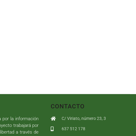
CONTACTO
a por la información
C/ Viriato, número 23, 3
royecto trabajará por
637 512 178
libertad a través de