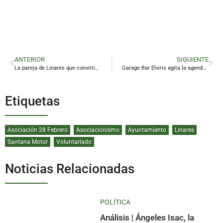
ANTERIOR
SIGUIENTE
La pareja de Linares que convirtió la paternidad en un negocio en expansión
Garage Bar Elviris agita la agenda musical de Linares con una doble propuesta de altura para despedir mayo
Etiquetas
Asociación 28 Febrero
Asociacionismo
Ayuntamiento
Linares
Santana Motor
Voluntariado
Noticias Relacionadas
POLÍTICA
Análisis | Ángeles Isac, la