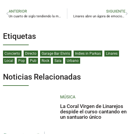
ANTERIOR
SIGUIENTE
Un cuarto de siglo tendiendo la mano a Linares
Linares abre un ágora de emociones con Jusepe Cruz y ‘Las cosas extraordinarias’
Etiquetas
Concierto
Directo
Garage Bar Elviris
Indies in Parkas
Linares
Local
Pop
Pub
Rock
Sala
Urbano
Noticias Relacionadas
MÚSICA
La Coral Virgen de Linarejos
despide el curso cantando en
un santuario único