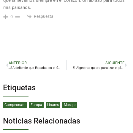
que la llevamos siempre en el corazón. Un abrazo para todos
mis paisanos.
Respuesta
0
ANTERIOR
SIGUIENTE
JSA defiende que Espadas es el único candidato con un proyecto «serio, riguroso y comprometido con la juventud»
El Algeciras quiere paralizar el play off de ascenso a Segunda
Etiquetas
Campeonato
Europa
Linares
Masaje
Noticias Relacionadas