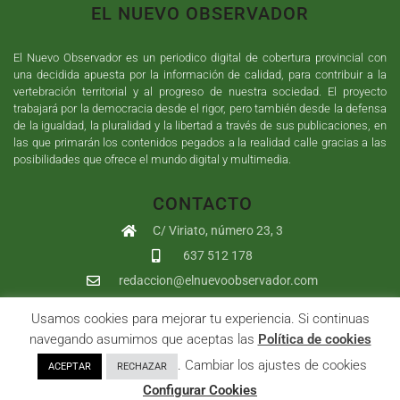
EL NUEVO OBSERVADOR
El Nuevo Observador es un periodico digital de cobertura provincial con
una decidida apuesta por la información de calidad, para contribuir a la
vertebración territorial y al progreso de nuestra sociedad. El proyecto
trabajará por la democracia desde el rigor, pero también desde la defensa
de la igualdad, la pluralidad y la libertad a través de sus publicaciones, en
las que primarán los contenidos pegados a la realidad calle gracias a las
posibilidades que ofrece el mundo digital y multimedia.
CONTACTO
C/ Viriato, número 23, 3
637 512 178
redaccion@elnuevoobservador.com
Usamos cookies para mejorar tu experiencia. Si continuas
Copyright ©
2026
El Nuevo Observador
| Sumurdigital
Diseño web
navegando asumimos que aceptas las
Política de cookies
y
Desarrollo
| All Rights Reserved |
Aviso Legal
|
Política de
. Cambiar los ajustes de cookies
ACEPTAR
RECHAZAR
Privacidad
|
Política de cookies
|
User
Configurar Cookies