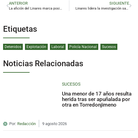
ANTERIOR
SIGUIENTE
La afición del Linares marca posición y reclama un futuro sin más recursos judiciales
Linares lidera la investigación sanitaria andaluza con dos premios en el congreso de medicina de familia
Etiquetas
Detenidos
Explotación
Laboral
Policía Nacional
Sucesos
Noticias Relacionadas
SUCESOS
Una menor de 17 años resulta
herida tras ser apuñalada por
otra en Torredonjimeno
Por:
Redacción
9 agosto 2026