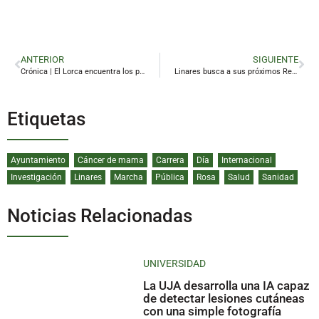
ANTERIOR
SIGUIENTE
Crónica | El Lorca encuentra los puntos flacos de un Linares plano
Linares busca a sus próximos Reyes Magos
Etiquetas
Ayuntamiento
Cáncer de mama
Carrera
Día
Internacional
Investigación
Linares
Marcha
Pública
Rosa
Salud
Sanidad
Noticias Relacionadas
UNIVERSIDAD
La UJA desarrolla una IA capaz
de detectar lesiones cutáneas
con una simple fotografía