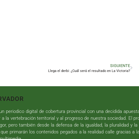
SIGUIENTE
Llega el derbi: ¿Cuál será el resultado en La Victoria?
RVADOR
n periodico digital de cobertura provincial con una decidida apuest
r a la vertebración territorial y al progreso de nuestra sociedad. El p
gor, pero también desde la defensa de la igualdad, la pluralidad y la 
 que primarán los contenidos pegados a la realidad calle gracias a l
 multimedia.