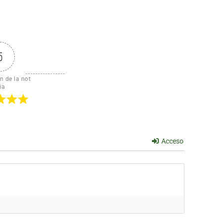
5
n de la not
ia
Acceso