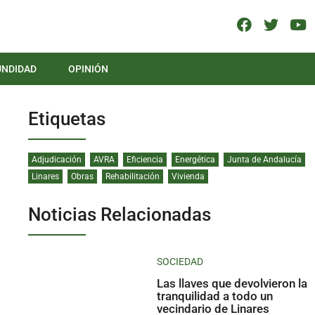
UNDIDAD
OPINIÓN
Etiquetas
Adjudicación
AVRA
Eficiencia
Energética
Junta de Andalucía
Linares
Obras
Rehabilitación
Vivienda
Noticias Relacionadas
SOCIEDAD
Las llaves que devolvieron la
tranquilidad a todo un
vecindario de Linares