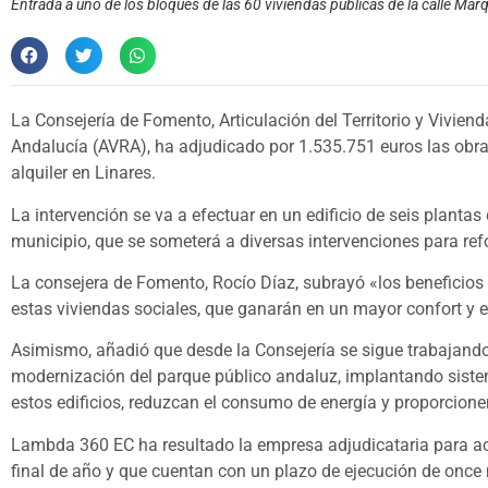
Entrada a uno de los bloques de las 60 viviendas públicas de la calle Ma
La Consejería de Fomento, Articulación del Territorio y Viviend
Andalucía (AVRA), ha adjudicado por 1.535.751 euros las obras
alquiler en Linares.
La intervención se va a efectuar en un edificio de seis planta
municipio, que se someterá a diversas intervenciones para re
La consejera de Fomento, Rocío Díaz, subrayó «los beneficios 
estas viviendas sociales, que ganarán en un mayor confort y e
Asimismo, añadió que desde la Consejería se sigue trabajando
modernización del parque público andaluz, implantando siste
estos edificios, reduzcan el consumo de energía y proporcione
Lambda 360 EC ha resultado la empresa adjudicataria para aco
final de año y que cuentan con un plazo de ejecución de once