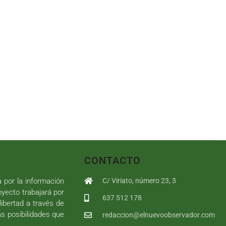
CONTACTO
a por la información
C/ Viriato, número 23, 3
royecto trabajará por
637 512 178
libertad a través de
as posibilidades que
redaccion@elnuevoobservador.com