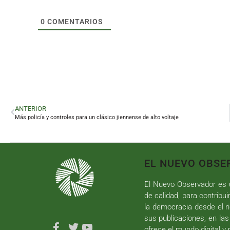
0
COMENTARIOS
ANTERIOR
Más policía y controles para un clásico jiennense de alto voltaje
EL NUEVO OBSE
El Nuevo Observador es u
de calidad, para contribui
la democracia desde el ri
sus publicaciones, en las
ofrece el mundo digital y