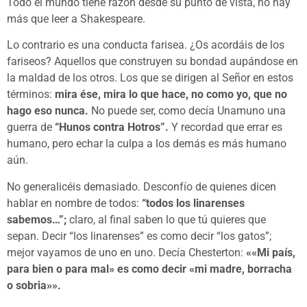
Todo el mundo tiene razón desde su punto de vista, no hay
más que leer a Shakespeare.
Lo contrario es una conducta farisea. ¿Os acordáis de los
fariseos? Aquellos que construyen su bondad aupándose en
la maldad de los otros. Los que se dirigen al Señor en estos
términos:
mira ése, mira lo que hace, no como yo, que no
hago eso nunca.
No puede ser, como decía Unamuno una
guerra de
“Hunos contra Hotros”.
Y recordad que errar es
humano, pero echar la culpa a los demás es más humano
aún.
No generalicéis demasiado. Desconfío de quienes dicen
hablar en nombre de todos:
“todos los linarenses
sabemos…”;
claro, al final saben lo que tú quieres que
sepan. Decir “los linarenses” es como decir “los gatos”;
mejor vayamos de uno en uno. Decía Chesterton:
««Mi país,
para bien o para mal» es como decir «mi madre, borracha
o sobria»».