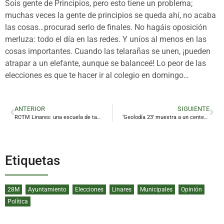
Sois gente de Principios, pero esto tiene un problema;
muchas veces la gente de principios se queda ahí, no acaba
las cosas…procurad serlo de finales. No hagáis oposición
merluza: todo el día en las redes. Y uníos al menos en las
cosas importantes. Cuando las telarañas se unen, ¡pueden
atrapar a un elefante, aunque se balanceé! Lo peor de las
elecciones es que te hacer ir al colegio en domingo…
ANTERIOR
SIGUIENTE
RCTM Linares: una escuela de talentos
‘Geolodía 23’ muestra a un centenar de personas el secreto de la cuenca minera de Linares
Etiquetas
28M
Ayuntamiento
Elecciones
Linares
Municipales
Opinión
Política