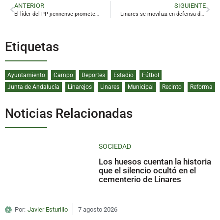
ANTERIOR
SIGUIENTE
El líder del PP jiennense promete «seguir defendiendo» el municipalismo
Linares se moviliza en defensa de la educación pública
Etiquetas
Ayuntamiento
Campo
Deportes
Estadio
Fútbol
Junta de Andalucía
Linarejos
Linares
Municipal
Recinto
Reforma
Noticias Relacionadas
SOCIEDAD
Los huesos cuentan la historia
que el silencio ocultó en el
cementerio de Linares
Por:
Javier Esturillo
7 agosto 2026