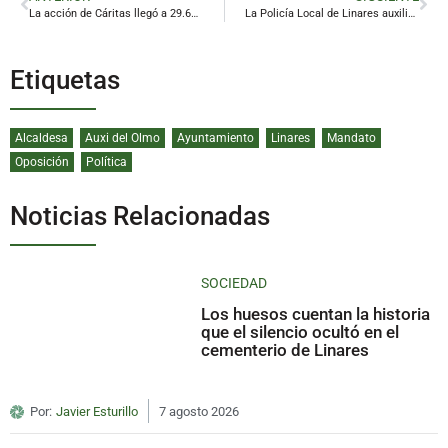
La acción de Cáritas llegó a 29.600 personas vulnerables de la provincia en 2024
La Policía Local de Linares auxilia a un conductor que sufrió un ictus al volante
Etiquetas
Alcaldesa
Auxi del Olmo
Ayuntamiento
Linares
Mandato
Oposición
Política
Noticias Relacionadas
SOCIEDAD
Los huesos cuentan la historia
que el silencio ocultó en el
cementerio de Linares
Por:
Javier Esturillo
7 agosto 2026