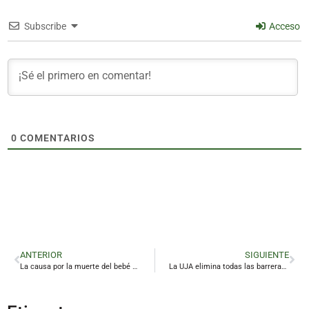
Subscribe
Acceso
0
COMENTARIOS
ANTERIOR
SIGUIENTE
La causa por la muerte del bebé olvidado en un coche en Linares sigue pendiente de recursos
La UJA elimina todas las barreras arquitectónicas de sus campus de Jaén y Linares