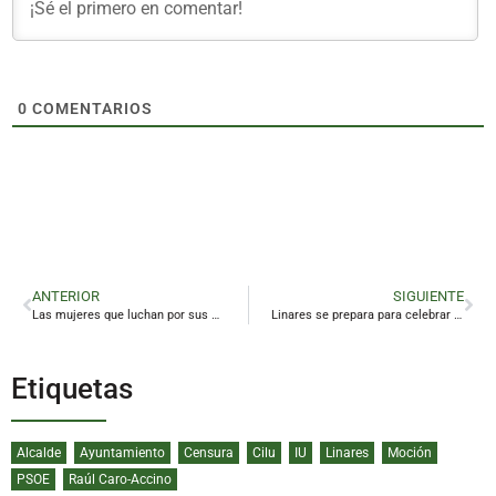
0
COMENTARIOS
ANTERIOR
SIGUIENTE
Las mujeres que luchan por sus montañas
Linares se prepara para celebrar el 75 aniversario de la muerte de Manolete
Etiquetas
Alcalde
Ayuntamiento
Censura
Cilu
IU
Linares
Moción
PSOE
Raúl Caro-Accino