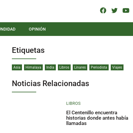
UNDIDAD
OPINIÓN
Etiquetas
Asia
Himalaya
India
Libros
Linares
Periodista
Viajes
Noticias Relacionadas
LIBROS
El Centenillo encuentra
historias donde antes había
llamadas