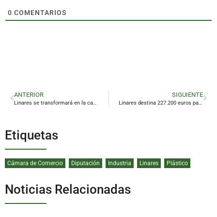
0
COMENTARIOS
ANTERIOR
SIGUIENTE
Linares se transformará en la capital del ‘arte urbano’ de las culturas del mundo
Linares destina 227.200 euros para iluminar la Navidad
Etiquetas
Cámara de Comercio
Diputación
Industria
Linares
Plástico
Noticias Relacionadas