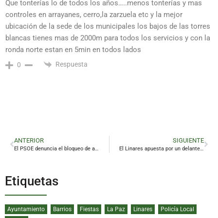
Que tonterías lo de todos los años…..menos tonterías y mas
controles en arrayanes, cerro,la zarzuela etc y la mejor
ubicación de la sede de los municipales los bajos de las torres
blancas tienes mas de 2000m para todos los servicios y con la
ronda norte estan en 5min en todos lados
Respuesta
0
ANTERIOR
SIGUIENTE
El PSOE denuncia el bloqueo de acuerdos plenarios y reivindica un gran pulmón verde en Las Aguas
El Linares apuesta por un delantero curtido en Segunda Federación
Etiquetas
Ayuntamiento
Barrios
Fiestas
La Paz
Linares
Policía Local