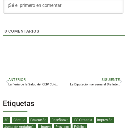
0
COMENTARIOS
ANTERIOR
SIGUIENTE
La Feria de la Salud del CEIP Colón demuestra que aprender puede cambiar vidas
La Diputación se suma al Día Internacional de la LGTBIfobia y del Orgullo LGTBI
Etiquetas
3D
Cástulo
Educación
Enseñanza
IES Oretania
Impresión
Junta de Andalucía
Linares
Proyecto
Pública