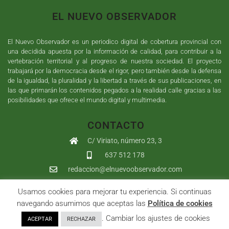
EL NUEVO OBSERVADOR
El Nuevo Observador es un periodico digital de cobertura provincial con
una decidida apuesta por la información de calidad, para contribuir a la
vertebración territorial y al progreso de nuestra sociedad. El proyecto
trabajará por la democracia desde el rigor, pero también desde la defensa
de la igualdad, la pluralidad y la libertad a través de sus publicaciones, en
las que primarán los contenidos pegados a la realidad calle gracias a las
posibilidades que ofrece el mundo digital y multimedia.
CONTACTO
C/ Viriato, número 23, 3
637 512 178
redaccion@elnuevoobservador.com
Usamos cookies para mejorar tu experiencia. Si continuas
Copyright ©
2026
El Nuevo Observador
| Sumurdigital
Diseño web
navegando asumimos que aceptas las
Política de cookies
y
Desarrollo
| All Rights Reserved |
Aviso Legal
|
Política de
. Cambiar los ajustes de cookies
ACEPTAR
RECHAZAR
Privacidad
|
Política de cookies
|
User