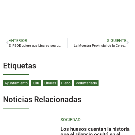
ANTERIOR
SIGUIENTE
El PSOE quiere que Linares sea una «zona libre de LGTBIfobia»
La Muestra Provincial de la Cereza hará escala en Linares en su décima edición
Etiquetas
Ayuntamiento
Cilu
Linares
Pleno
Voluntariado
Noticias Relacionadas
SOCIEDAD
Los huesos cuentan la historia
que el silencio ocultó en el