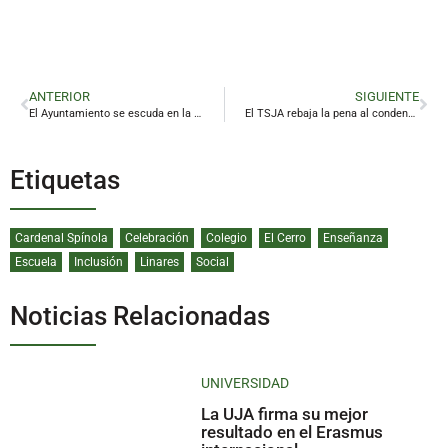
ANTERIOR
SIGUIENTE
El Ayuntamiento se escuda en la lluvia para sacudirse la presión por la marcha de las obras de Linarejos
El TSJA rebaja la pena al condenado por matar a golpes a una mujer en Linares en 2021
Etiquetas
Cardenal Spínola
Celebración
Colegio
El Cerro
Enseñanza
Escuela
Inclusión
Linares
Social
Noticias Relacionadas
UNIVERSIDAD
La UJA firma su mejor
resultado en el Erasmus