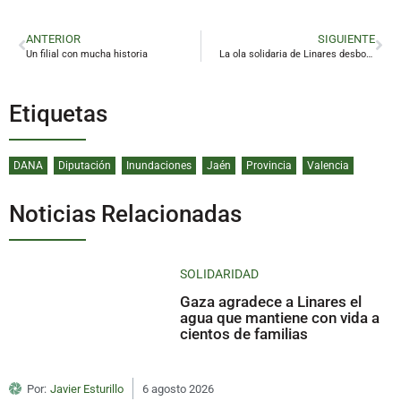
ANTERIOR
SIGUIENTE
Un filial con mucha historia
La ola solidaria de Linares desborda todas las previsiones
Etiquetas
DANA
Diputación
Inundaciones
Jaén
Provincia
Valencia
Noticias Relacionadas
SOLIDARIDAD
Gaza agradece a Linares el
agua que mantiene con vida a
cientos de familias
Por:
Javier Esturillo
6 agosto 2026