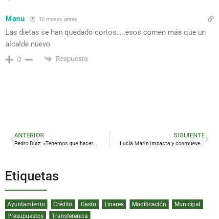
Manu
10 meses antes
Las dietas se han quedado cortos…..esos comen más que un
alcalde nuevo
Respuesta
0
ANTERIOR
SIGUIENTE
Pedro Díaz: «Tenemos que hacernos fuertes en Linarejos»
Lucía Marín impacta y conmueve con un soberbio concierto al frente de la Sinfónica de RTVE
Etiquetas
Ayuntamiento
Crédito
Gasto
Linares
Modificación
Municipal
Presupuestos
Transferencia