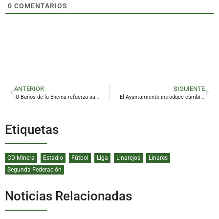
0
COMENTARIOS
ANTERIOR
SIGUIENTE
IU Baños de la Encina refuerza su papel en la política agraria provincial
El Ayuntamiento introduce cambios en el presupuesto para subir el gasto en Festejos en 450.000 euros
Etiquetas
CD Minera
Estadio
Fútbol
Liga
Linarejos
Linares
Segunda Federación
Noticias Relacionadas