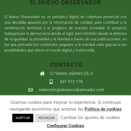
EL NUEVO OBSERVADOR
El Nuevo Observador es un periodico digital de cobertura provincial con
una decidida apuesta por la información de calidad, para contribuir a la
vertebración territorial y al progreso de nuestra sociedad. El proyecto
trabajará por la democracia desde el rigor, pero también desde la defensa
de la igualdad, la pluralidad y la libertad a través de sus publicaciones, en
las que primarán los contenidos pegados a la realidad calle gracias a las
posibilidades que ofrece el mundo digital y multimedia.
CONTACTO
C/ Viriato, número 23, 3
637 512 178
redaccion@elnuevoobservador.com
Usamos cookies para mejorar tu experiencia. Si continuas
Copyright ©
2026
El Nuevo Observador
| Sumurdigital
Diseño web
navegando asumimos que aceptas las
Política de cookies
y
Desarrollo
| All Rights Reserved |
Aviso Legal
|
Política de
. Cambiar los ajustes de cookies
ACEPTAR
RECHAZAR
Privacidad
|
Política de cookies
|
User
Configurar Cookies