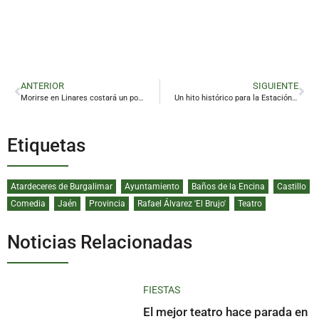
ANTERIOR
SIGUIENTE
Morirse en Linares costará un poco más
Un hito histórico para la Estación Linares-Baeza
Etiquetas
Atardeceres de Burgalimar
Ayuntamiento
Baños de la Encina
Castillo
Comedia
Jaén
Provincia
Rafael Álvarez 'El Brujo'
Teatro
Noticias Relacionadas
FIESTAS
El mejor teatro hace parada en