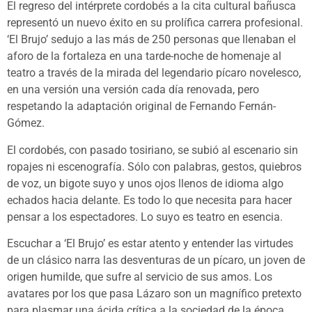
El regreso del intérprete cordobés a la cita cultural bañusca
representó un nuevo éxito en su prolífica carrera profesional.
‘El Brujo’ sedujo a las más de 250 personas que llenaban el
aforo de la fortaleza en una tarde-noche de homenaje al
teatro a través de la mirada del legendario pícaro novelesco,
en una versión una versión cada día renovada, pero
respetando la adaptación original de Fernando Fernán-
Gómez.
El cordobés, con pasado tosiriano, se subió al escenario sin
ropajes ni escenografía. Sólo con palabras, gestos, quiebros
de voz, un bigote suyo y unos ojos llenos de idioma algo
echados hacia delante. Es todo lo que necesita para hacer
pensar a los espectadores. Lo suyo es teatro en esencia.
Escuchar a ‘El Brujo’ es estar atento y entender las virtudes
de un clásico narra las desventuras de un pícaro, un joven de
origen humilde, que sufre al servicio de sus amos. Los
avatares por los que pasa Lázaro son un magnífico pretexto
para plasmar una ácida crítica a la sociedad de la época,