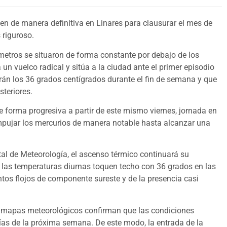
pen de manera definitiva en Linares para clausurar el mes de
 riguroso.
etros se situaron de forma constante por debajo de los
un vuelco radical y sitúa a la ciudad ante el primer episodio
rán los 36 grados centígrados durante el fin de semana y que
teriores.
e forma progresiva a partir de este mismo viernes, jornada en
empujar los mercurios de manera notable hasta alcanzar una
tal de Meteorología, el ascenso térmico continuará su
e las temperaturas diurnas toquen techo con 36 grados en las
os flojos de componente sureste y de la presencia casi
os mapas meteorológicos confirman que las condiciones
as de la próxima semana. De este modo, la entrada de la