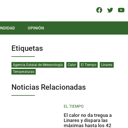
UNDIDAD
OPINIÓN
Etiquetas
Agencia Estatal de Meteorología
Calor
El Tiempo
Linares
Temperaturas
Noticias Relacionadas
EL TIEMPO
El calor no da tregua a
Linares y dispara las
máximas hasta los 42