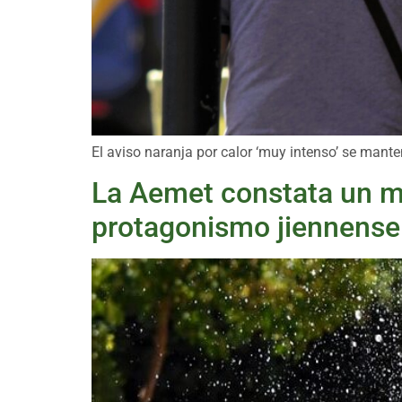
El aviso naranja por calor ‘muy intenso’ se mante
La Aemet constata un ma
protagonismo jiennense