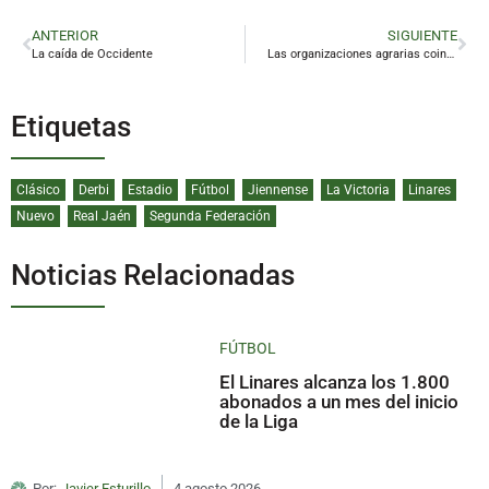
ANTERIOR
SIGUIENTE
La caída de Occidente
Las organizaciones agrarias coinciden en que las lluvias dan un respiro a la situación «agónica» del olivar
Etiquetas
Clásico
Derbi
Estadio
Fútbol
Jiennense
La Victoria
Linares
Nuevo
Real Jaén
Segunda Federación
Noticias Relacionadas
FÚTBOL
El Linares alcanza los 1.800
abonados a un mes del inicio
de la Liga
Por:
Javier Esturillo
4 agosto 2026