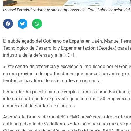
Manuel Fernández durante una comparecencia. Foto: Subdelegación del
El subdelegado del Gobierno de España en Jaén, Manuel Fernán
Tecnológico de Desarrollo y Experimentación (Cetedex) para la
industria de la defensa y a la I+D+I.
«Este centro de referencia y excelencia impulsado por el Gobi
en una provincia de oportunidades que marcará un antes y un
territorio», ha afirmado este martes en una nota.
Fernández ha puesto como ejemplo a firmas como Escribano, es
internacional, que tiene previsto generar unos 150 empleos en 
empresarial de Santana en Linares.
Además, la fábrica de munición FMG prevé crear otro centenar
antiguo polvorín de Vadollano. «Y tan sólo hace un mes, se pre
Cetedex, del centro tecnológico de I+D del grupo SAPA Placen