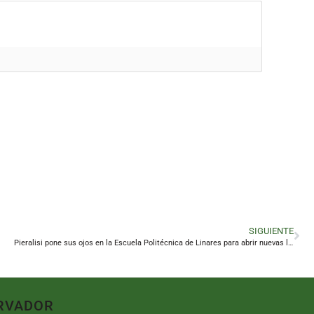
SIGUIENTE
Pieralisi pone sus ojos en la Escuela Politécnica de Linares para abrir nuevas líneas de I+D+i
RVADOR