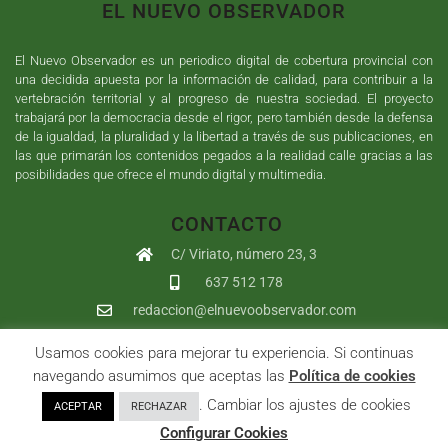
EL NUEVO OBSERVADOR
El Nuevo Observador es un periodico digital de cobertura provincial con
una decidida apuesta por la información de calidad, para contribuir a la
vertebración territorial y al progreso de nuestra sociedad. El proyecto
trabajará por la democracia desde el rigor, pero también desde la defensa
de la igualdad, la pluralidad y la libertad a través de sus publicaciones, en
las que primarán los contenidos pegados a la realidad calle gracias a las
posibilidades que ofrece el mundo digital y multimedia.
CONTACTO
C/ Viriato, número 23, 3
637 512 178
redaccion@elnuevoobservador.com
Usamos cookies para mejorar tu experiencia. Si continuas
Copyright ©
2026
El Nuevo Observador
| Sumurdigital
Diseño web
navegando asumimos que aceptas las
Política de cookies
y
Desarrollo
| All Rights Reserved |
Aviso Legal
|
Política de
. Cambiar los ajustes de cookies
ACEPTAR
RECHAZAR
Privacidad
|
Política de cookies
|
User
Configurar Cookies