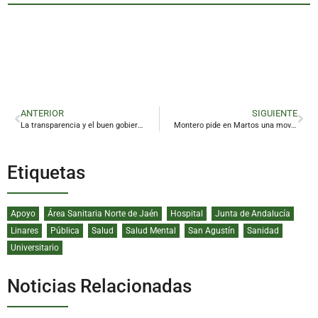
ANTERIOR
SIGUIENTE
La transparencia y el buen gobierno centran una jornada en la Diputación de Jaén
Montero pide en Martos una movilización masiva del voto progresista
Etiquetas
Apoyo
Área Sanitaria Norte de Jaén
Hospital
Junta de Andalucía
Linares
Pública
Salud
Salud Mental
San Agustín
Sanidad
Universitario
Noticias Relacionadas