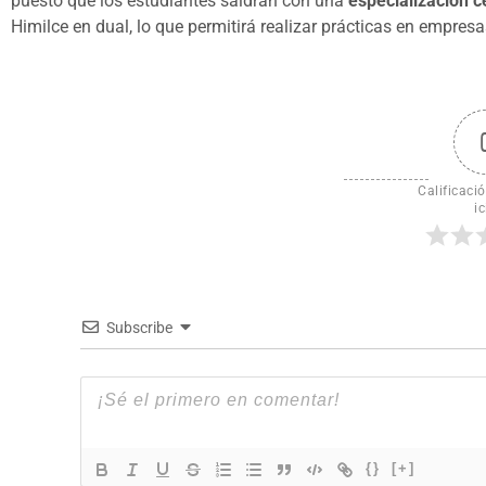
puesto que los estudiantes saldrán con una
especialización c
Himilce en dual, lo que permitirá realizar prácticas en empres
Calificació
ic
Subscribe
{}
[+]