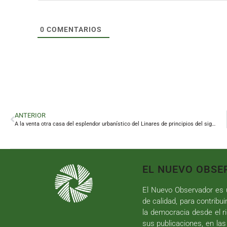
0
COMENTARIOS
ANTERIOR
A la venta otra casa del esplendor urbanístico del Linares de principios del siglo XX
EL NUEVO OBSE
El Nuevo Observador es u
de calidad, para contribui
la democracia desde el ri
sus publicaciones, en las