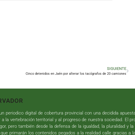
SIGUIENTE
Cinco detenidos en Jaén por alterar los tacógrafos de 20 camiones
RVADOR
n periodico digital de cobertura provincial con una decidida apuest
r a la vertebración territorial y al progreso de nuestra sociedad. El p
gor, pero también desde la defensa de la igualdad, la pluralidad y la 
 que primarán los contenidos pegados a la realidad calle gracias a l