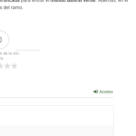
ertificada
para entrar el
mundo laboral verde
. Además. en el
as del ramo.
0
n de la not
ia
Acceso