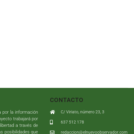
CONTACTO
a por la información
C/ Viriato, número 23, 3
royecto trabajará por
637 512 178
libertad a través de
as posibilidades que
redaccion@elnuevoobservador.com