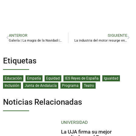
ANTERIOR
SIGUIENTE
Galería | La magia de la Navidad ilumina Linares
La industria del motor resurge en Linares tres lustros después
Etiquetas
Educación
Empatía
Equidad
IES Reyes de España
Igualdad
Inclusión
Junta de Andalucía
Programa
Teatro
Noticias Relacionadas
UNIVERSIDAD
La UJA firma su mejor