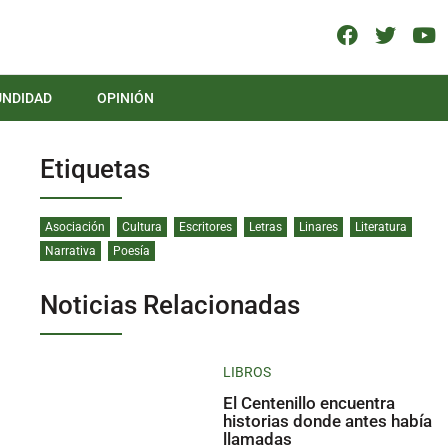
UNDIDAD
OPINIÓN
Etiquetas
Asociación
Cultura
Escritores
Letras
Linares
Literatura
Narrativa
Poesía
Noticias Relacionadas
LIBROS
El Centenillo encuentra
historias donde antes había
llamadas