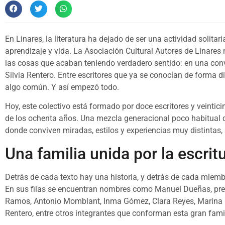
En Linares, la literatura ha dejado de ser una actividad solita
aprendizaje y vida. La Asociación Cultural Autores de Linares
las cosas que acaban teniendo verdadero sentido: en una conv
Silvia Rentero. Entre escritores que ya se conocían de forma di
algo común. Y así empezó todo.
Hoy, este colectivo está formado por doce escritores y veinti
de los ochenta años. Una mezcla generacional poco habitual qu
donde conviven miradas, estilos y experiencias muy distintas,
Una familia unida por la escrit
Detrás de cada texto hay una historia, y detrás de cada miem
En sus filas se encuentran nombres como Manuel Dueñas, pres
Ramos, Antonio Momblant, Inma Gómez, Clara Reyes, Marina Gon
Rentero, entre otros integrantes que conforman esta gran famili